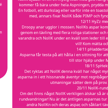
é
kommer få bära under hela Aspningen, prydda med 
En fotboll, ett durkslag eller varför inte en toas
med, annars fixar NollK både PIMP och fynd 
12/11 HyZz me
Droopy anar ugglor i mossen. NollKs aspar kom
om
genom en tävling med flera roliga stationer oc
varandra och NollK under en kväll som leder till 
vill! Kom mätta oc
14/11 pHaddertac
Asparna får testa på att hålla i en sittning för a
till stor hjälp under
18/11 SpHe
Det ryktas att NollK denna kväll har något my
asparna in i ett hissnande äventyr mot regnbågens
utmaningar sätter dem på prov.
20/11 NollK-run
Om det finns något NollK verkligen älskar så är
rundvandringar! Nu är det äntligen asparnas tur a
andra NollKn och deras aspar, och såklart täv