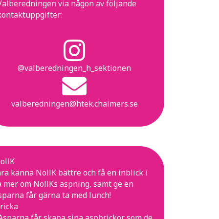
Valberedningen via någon av följande
kontaktuppgifter:
@valberedningen_h_sektionen
valberedningen@htek.chalmers.se
ollK
ära känna NollK bättre och få en inblick i
ta mer om NollKs aspning, samt ge en
Asparna får gärna ta med lunch!
ricka
! Asparna får skapa sina aspbrickor som de