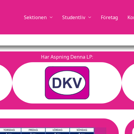
Sektionen
Studentliv
Företag
Ko
Har Aspning Denna LP: