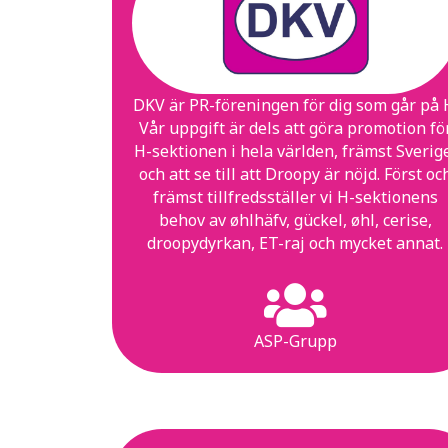
DKV är PR-föreningen för dig som går på 
Vår uppgift är dels att göra promotion fö
H-sektionen i hela världen, främst Sverig
och att se till att Droopy är nöjd. Först oc
främst tillfredsställer vi H-sektionens
behov av øhlhäfv, gückel, øhl, cerise,
droopydyrkan, ET-raj och mycket annat.
ASP-Grupp