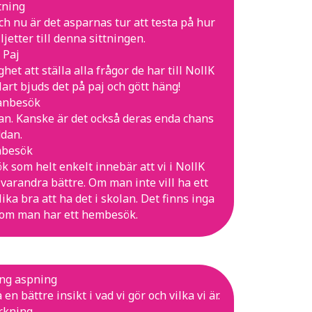
tning
h nu är det asparnas tur att testa på hur
ljetter till denna sittningen.
 Paj
het att ställa alla frågor de har till NollK
lart bjuds det på paj och gött häng!
anbesök
an. Kanske är det också deras enda chans
ddan.
mbesök
 som helt enkelt innebär att vi i NollK
varandra bättre. Om man inte vill ha ett
ka bra att ha det i skolan. Det finns inga
 om man har ett hembesök.
ing aspning
 bättre insikt i vad vi gör och vilka vi är.
erkning