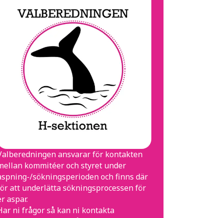
Valberedningen ansvarar för kontakten
mellan kommitéer och styret under
aspning-/sökningsperioden och finns där
för att underlätta sökningsprocessen för
er aspar.
Har ni frågor så kan ni kontakta