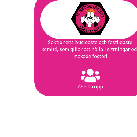
Sektionens busigaste och festligaste
komité, som gillar att hålla i sittningar o
maxade fester!
ASP-Grupp