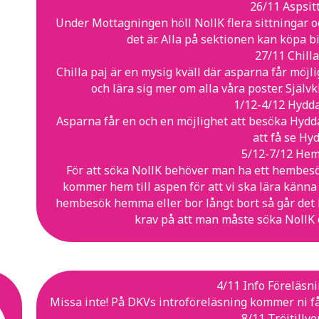
26/11 Aspsit
Under Mottagningen höll NollK flera sittningar oc
det är. Alla på sektionen kan köpa bi
27/11 Chilla
Chilla paj är en mysig kväll där asparna får möjlig
och lära sig mer om alla våra poster. Självk
1/12-4/12 Hydd
Asparna får en och en möjlighet att besöka Hydd
att få se Hy
5/12-7/12 He
För att söka NollK behöver man ha ett hembesök
kommer hem till aspen för att vi ska lära känna 
hembesök hemma eller bor långt bort så går det li
krav på att man måste söka NollK
4/11 Info Föreläsn
Missa inte! På DKVs introföreläsning kommer ni få en
8/11 Tröjtillv