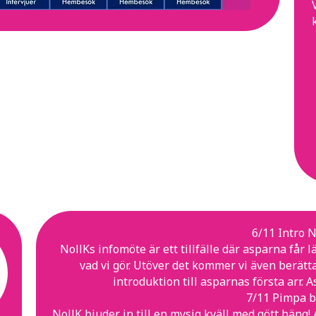
6/11 Intro N
NollKs infomöte är ett tillfälle där asparna får l
vad vi gör. Utöver det kommer vi även berät
introduktion till asparnas första arr. 
7/11 Pimpa b
NollK bjuder in till en mysig kväll med gött häng