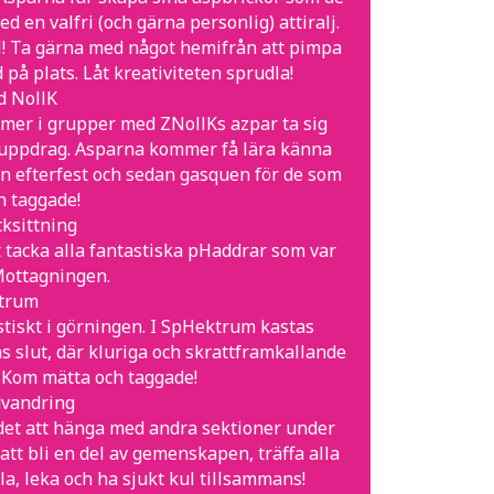
en valfri (och gärna personlig) attiralj.
tol! Ta gärna med något hemifrån att pimpa
på plats. Låt kreativiteten sprudla!
d NollK
mer i grupper med ZNollKs azpar ta sig
h uppdrag. Asparna kommer få lära känna
en efterfest och sedan gasquen för de som
h taggade!
ksittning
tt tacka alla fantastiska pHaddrar som var
 Mottagningen.
ktrum
stiskt i görningen. I SpHektrum kastas
 slut, där kluriga och skrattframkallande
 Kom mätta och taggade!
dvandring
 det att hänga med andra sektioner under
tt bli en del av gemenskapen, träffa alla
la, leka och ha sjukt kul tillsammans!