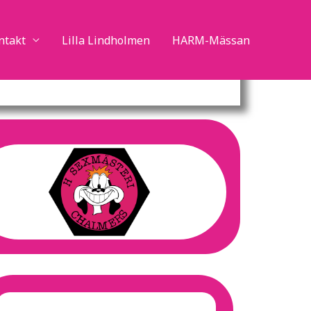
ntakt
Lilla Lindholmen
HARM-Mässan