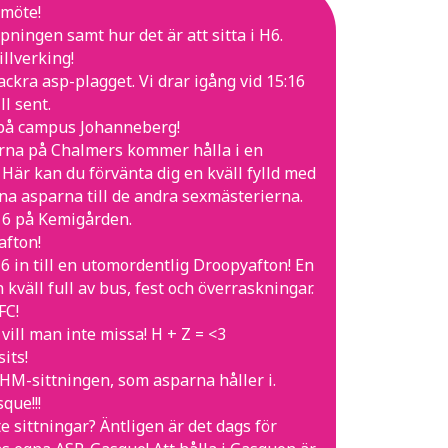
rmöte!
ningen samt hur det är att sitta i H6.
llverking!
ckra asp-plagget. Vi drar igång vid 15:16
ll sent.
på campus Johanneberg!
rna på Chalmers kommer hålla i en
är kan du förvänta dig en kväll fylld med
känna asparna till de andra sexmästerierna.
16 på Kemigården.
afton!
6 in till en utomordentlig Droopyafton! En
 kväll full av bus, fest och överraskningar.
FC!
 vill man inte missa! H + Z = <3
its!
HM-sittningen, som asparna håller i.
que!!!
 sittningar? Äntligen är det dags för