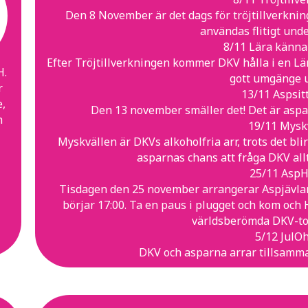
Den 8 November är det dags för tröjtillverkni
användas flitigt und
8/11 Lära känna
Efter Tröjtillverkningen kommer DKV hålla i en Lä
H.
gott umgänge u
r
13/11 Aspsit
e,
Den 13 november smäller det! Det är asparn
h
19/11 Mysk
Myskvällen är DKVs alkoholfria arr, trots det blir
asparnas chans att fråga DKV all
25/11 AspH
Tisdagen den 25 november arrangerar Aspjävlar
börjar 17:00. Ta en paus i plugget och kom och 
världsberömda DKV-toa
5/12 JulO
DKV och asparna arrar tillsamma