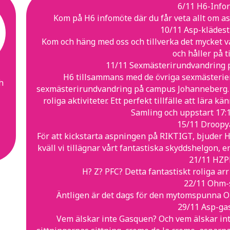
6/11 H6-Info
Kom på H6 infomöte där du får veta allt om asp
10/11 Asp-klädesti
Kom och häng med oss och tillverka det mycket va
och håller på ti
11/11 Sexmästerirundvandring 
H6 tillsammans med de övriga sexmästerie
ch
sexmästerirundvandring på campus Johanneberg. H
roliga aktiviteter. Ett perfekt tillfälle att lära 
Samling och uppstart 17:
15/11 Droopy
För att kickstarta aspningen på RIKTIGT, bjuder H
kväll vi tillägnar vårt fantastiska skyddshelgon, en
21/11 HZP
H? Z? PFC? Detta fantastiskt roliga arr
22/11 Ohm-s
Äntligen är det dags för den mytomspunna O
29/11 Asp-gas
Vem älskar inte Gasquen? Och vem älskar inte