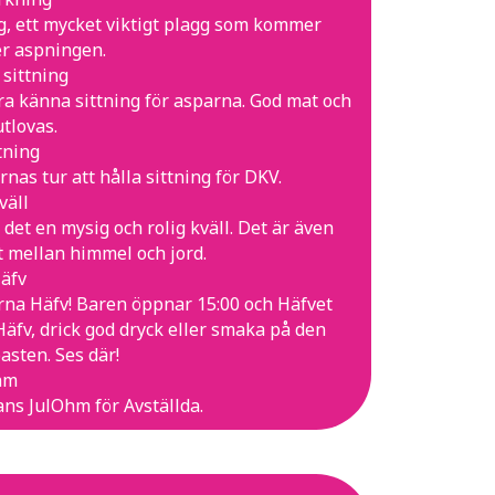
ng, ett mycket viktigt plagg som kommer
er aspningen.
 sittning
ra känna sittning för asparna. God mat och
tlovas.
tning
as tur att hålla sittning för DKV.
väll
 det en mysig och rolig kväll. Det är även
t mellan himmel och jord.
äfv
na Häfv! Baren öppnar 15:00 och Häfvet
Häfv, drick god dryck eller smaka på den
sten. Ses där!
hm
ns JulOhm för Avställda.